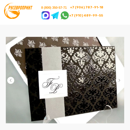
+7 (906) 787-91-18
8 (800) 350-57-71
+7 (910) 489-99-55